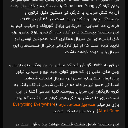
رمان گرافیکی Gene Luen Yang را تایید کرده و خواستار تولید
آن به شکل سریال، با کارگردانی دستین دنیل کرتون و
نویسندگی چارلز یو و کلوین یو، است. در 28 آوریل 2022،
طراحان مد آسیایی – آمریکایی پرابال گورونگ و فیلیپ لیم به
این مجموعه پیوستند تا در کنار جوی کرتون، طراح لباس، برای
خلق لباس‌های این سریال همکاری کنند. همچنین لوسی لیو
تایید کرده است که او نیز کارگردانی برخی از قسمت‌های این
سریال را بر عهده خواهد داشت.
در فوریه 2022، گزارش شد که میشل یو، بن وانگ، یئو یان‌یان،
چین هان، دنیل وو، که هوی کوان، جیم لیو و سیدنی تیلور
برای ایفای نقش‌های اصلی این سریال انتخاب شده‌اند.
استفانی هسو نیز در ماه مه در نقش شیجی نیانگ‌نیانگ به
گروه بازیگران این سریال پیوست. تنها اسامی آشنا در این
لیست برای ما میشل یو و کی هوی کوان می‌باشند، که برای
بازی در فیلم
همه‌چیز همه‌جا، درجا
(
Everything Everywhere
All at Once
) برنده جایزه اسکار شدند.
این مجموعه شامل هشت قسمت خواهد بود و قرار است در