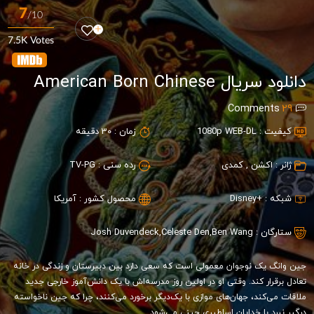
7
/10
7.5K Votes
دانلود سریال American Born Chinese
Comments
29
کیفیت :
1080p WEB-DL
زمان :
30 دقیقه
ژانر :
اکشن
,
کمدی
رده سنی :
TV-PG
شبکه :
+Disney
محصول کشور :
آمریکا
ستارگان :
Ben Wang
,
Celeste Den
,
Josh Duvendeck
جین وانگ یک نوجوان معمولی است که سعی دارد بین دبیرستان و زندگی در خانه
تعادل برقرار کند. وقتی او در اولین روز مدرسه‌اش با یک دانش‌آموز خارجی جدید
ملاقات می‌کند، جهان‌های موازی با یک‌دیگر برخورد می‌کنند، چرا که جین ناخواسته
درگیر نبرد با خدایان اساطیری چینی می‌شود.