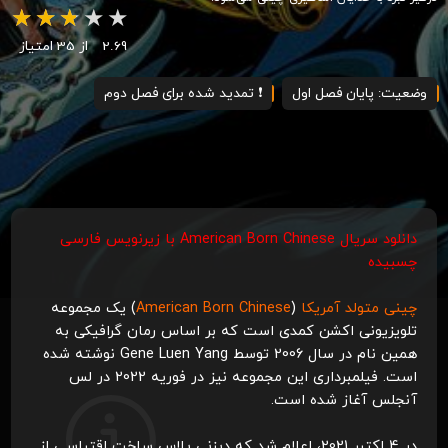
2.69
از 35 امتیاز
وضعیت: پایان فصل اول
❗️ تمدید شده برای فصل دوم
دانلود سریال American Born Chinese با زیرنویس فارسی
چسبیده
چینی متولد آمریکا
(
American Born Chinese
) یک مجموعه
تلویزیونی اکشن کمدی است که بر اساس رمان گرافیکی به
همین نام در سال 2006 توسط Gene Luen Yang نوشته شده
است. فیلمبرداری این مجموعه نیز در فوریه 2022 در لس
آنجلس آغاز شده است.
در 4 اکتبر 2021، اعلام شد که دیزنی پلاس ساخت اقتباسی از