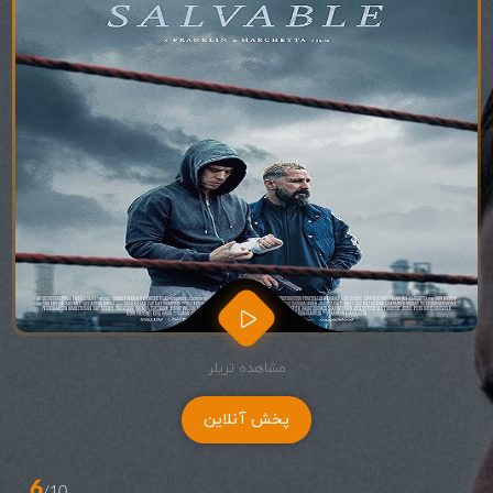
مشاهده تریلر
پخش آنلاین
6
/10