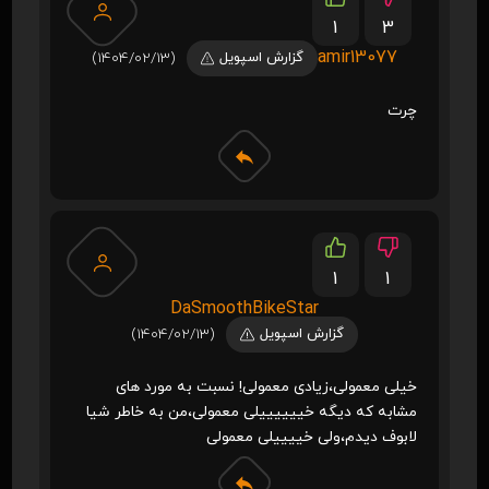
1
3
amir13077
گزارش اسپویل
(1404/02/13)
چرت
1
1
DaSmoothBikeStar
گزارش اسپویل
(1404/02/13)
خیلی معمولی،زیادی معمولی! نسبت به مورد های
مشابه که دیگه خییییییلی معمولی،من به خاطر شیا
لابوف دیدم،ولی خییییلی معمولی