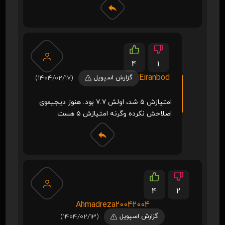
4
1
Eiranbod
گزارش اسپویل
(1404/02/17)
امتیازش ۵ شد، اولش ۷.۷ بود. هنوز دیجیموی
اصلاحش نکرده وگرنه امتیازش ۵ هست
4
2
Ahmadreza20042004
گزارش اسپویل
(1404/02/13)