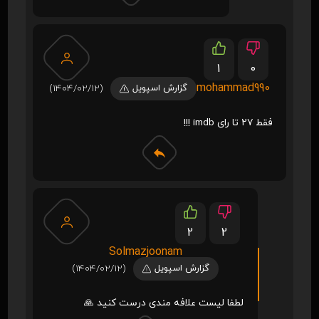
1
0
mohammad990
گزارش اسپویل
(1404/02/12)
فقط ۲۷ تا رای imdb !!!
2
2
Solmazjoonam
گزارش اسپویل
(1404/02/12)
لطفا لیست علافه مندی درست کنید 🙏