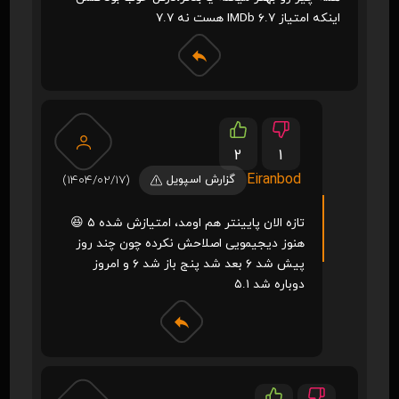
اینکه امتیاز IMDb ۶.۷ هست نه ۷.۷
2
1
Eiranbod
گزارش اسپویل
(1404/02/17)
تازه الان پایینتر هم اومد، امتیازش شده ۵ 😆
هنوز دیجیمویی اصلاحش نکرده چون چند روز
پیش شد ۶ بعد شد پنج باز شد ۶ و امروز
دوباره شد ۵.۱