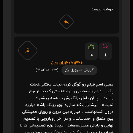
خوشم نیومد
10
1
Zeinab16071366
گزارش اسپویل
(1404/02/13)
معنی اسم فیلم رو گوگل کردم:نجات یافتنی،نجات
پذیر…درامی احساسی و روانشناختی ک بخاطر نوع
روایت و پایان تامل برانگیزش ب همه پیشنهاد
نمیشه…بیشترازاینکه مبارزه توی رینگ باشه مبارزه
درون انسانهاست…مبارزه بین درون و رویای همیشگی
بین منطق و احساسات…و در آخر رویارویی با تصمیم
نهایی و پایانی عمیق،،،هشدار میده برای تصمیماتی ک یا
همه چیز رو بهتر میکنه یا بدتر،درکل خوب بود ضمن