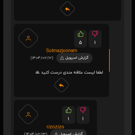
5
1
Solmazjoonam
گزارش اسپویل
(1404/02/12)
لطفا لیست علافه مندی درست کنید 🙏
1
1
rizozizo
گزارش اسپویل
(1404/02/13)