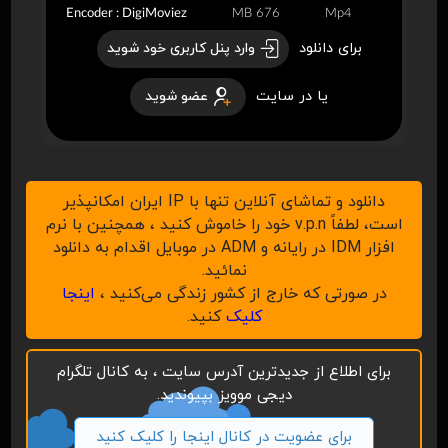
Encoder : DigiMoviez
676 MB
Mp4
برای دانلود
وارد پنل کاربری خود شوید
یا در سایت
عضو شوید
دانلود و تماشای آنلاین تنها با IP ایران امکانپذیر
است، لطفاً v.p.n خود را خاموش کنید ، همچنین با نرم
افزار IDM در رایانه و ADM در موبایل اقدام به دانلود
نمائید.
در صورتی که خارج از کشور زندگی می‌کنید ،
اینجا
کلیک
کنید.
برای اطلاع از جدیدترین آدرس سایت ، به کانال تلگرام
دیجی موویز بپیوندید.
برای عضویت در کانال اینجا را کلیک کنید