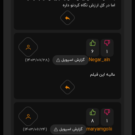
اما در کل ارزش نگاه کردنو داره
6
1
Negar_aln
گزارش اسپویل
(1403/07/28)
عالیه این فیلم
8
1
maryamgolii
گزارش اسپویل
(1403/06/24)