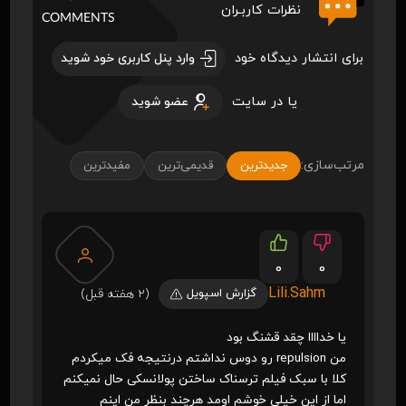
نظرات کاربـران
COMMENTS
برای انتشار دیدگاه خود
وارد پنل کاربری خود شوید
یا در سایت
عضو شوید
مرتب‌سازی:
جدیدترین
قدیمی‌ترین
مفیدترین
0
0
Lili.Sahm
گزارش اسپویل
(2 هفته قبل)
یا خداااا چقد قشنگ بود
من repulsion رو دوس نداشتم درنتیجه فک میکردم
کلا با سبک فیلم ترسناک ساختن پولانسکی حال نمیکنم
اما از این خیلی خوشم اومد هرچند بنظر من اینم