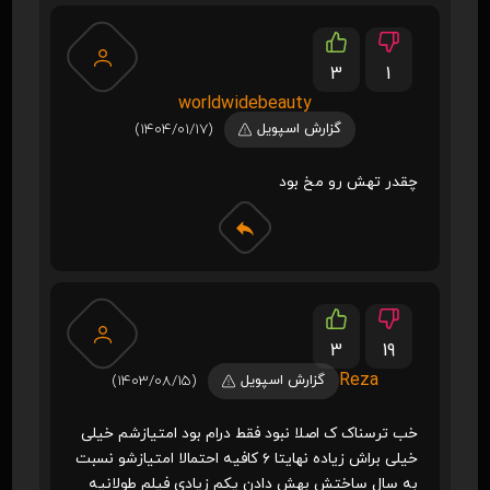
3
1
worldwidebeauty
گزارش اسپویل
(1404/01/17)
چقدر تهش رو مخ بود
3
19
Reza
گزارش اسپویل
(1403/08/15)
خب ترسناک ک اصلا نبود فقط درام بود امتیازشم خیلی
خیلی براش زیاده نهایتا ۶ کافیه احتمالا امتیازشو نسبت
به سال ساختش بهش دادن یکم زیادی فیلم طولانیه