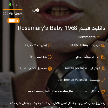
8
/10
224.9K Votes
دانلود فیلم Rosemary’s Baby 1968
Comments
39
کیفیت :
1080p BluRay
زمان :
137 دقیقه
ژانر :
ترسناک
,
درام
رده سنی :
16
کارگردان :
roman polanski
محصول کشور :
آمریکا
نویسنده :
Ira Levin,Roman Polanski
ستارگان :
Ruth Gordon
,
John Cassavetes
,
mia farrow
یک زوج جوان که برای بچه دار شدن تلاش می کنند به یک آپارتمان شیک که