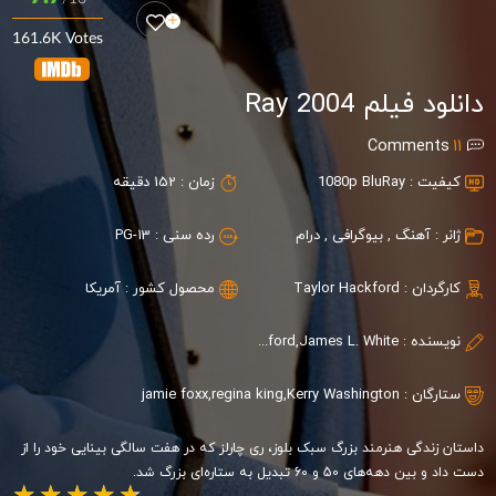
161.6K Votes
دانلود فیلم Ray 2004
Comments
11
کیفیت :
1080p BluRay
زمان :
152 دقیقه
ژانر :
آهنگ
,
بیوگرافی
,
درام
رده سنی :
PG-13
کارگردان :
Taylor Hackford
محصول کشور :
آمریکا
نویسنده :
Taylor Hackford,James L. White
ستارگان :
Kerry Washington
,
regina king
,
jamie foxx
داستان زندگی هنرمند بزرگ سبک بلوز، ری چارلز که در هفت سالگی بینایی خود را از
دست داد و بین دهه‌های 50 و 60 تبدیل به ستاره‌ای بزرگ شد.