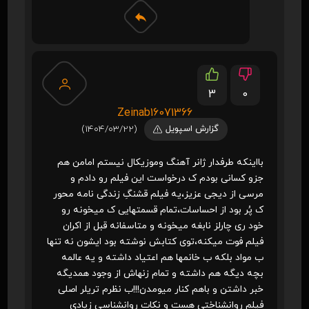
3
0
Zeinab16071366
گزارش اسپویل
(1404/03/22)
بااینکه طرفدار ژانر آهنگ و‌موزیکال نیستم امامن هم
جزو کسانی بودم ک درخواست این فیلم رو دادم و
مرسی از دیجی عزیز،یه فیلم قشنگِ زندگی نامه محور
ک پُر بود از احساسات،تمام قسمتهایی ک میخونه رو
خود ری چارلز نابغه میخونه و متاسفانه قبل از اکران
فیلم فوت میکنه،توی کتابش نوشته بود ایشون نه تنها
ب مواد بلکه ب خانمها هم اعتیاد داشته و یه عالمه
بچه دیگه هم داشته و تمام زنهاش از وجود همدیگه
خبر داشتن و باهم کنار میومدن!!!ب نظرم تریلر اصلی
فیلم روانشناختی هست و نکات روانشناسی زیادی