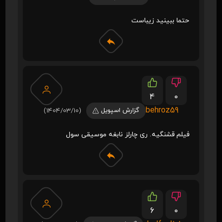
حتما ببینید زیباست
4
0
behroz59
گزارش اسپویل
(1404/03/10)
فیلم قشنگیه. ری چارلز نابغه موسیقی سول
6
0