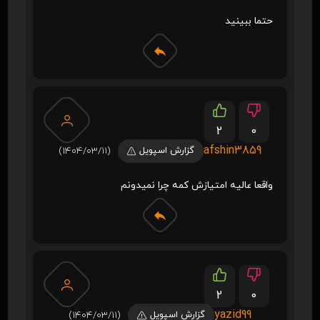
حتما ببینید
2
0
afshin3859
گزارش اسپویل
(1404/03/11)
واقعا عالیه امتیازش کمه چرا نمیدونم
2
0
yazid99
گزارش اسپویل
(1404/03/11)