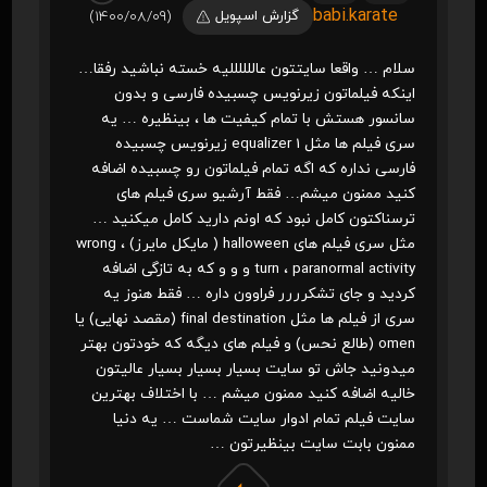
babi.karate
گزارش اسپویل
(1400/08/09)
سلام … واقعا سایتتون عاللللللیه خسته نباشید رفقا…
اینکه فیلماتون زیرنویس چسبیده فارسی و بدون
سانسور هستش با تمام کیفیت ها ، بینظیره … یه
سری فیلم ها مثل equalizer 1 زیرنویس چسبیده
فارسی نداره که اگه تمام فیلماتون رو چسبیده اضافه
کنید ممنون میشم… فقط آرشیو سری فیلم های
ترسناکتون کامل نبود که اونم دارید کامل میکنید …
مثل سری فیلم های halloween ( مایکل مایرز) ، wrong
turn ، paranormal activity و و و که به تازگی اضافه
کردید و جای تشکرررر فراوون داره … فقط هنوز یه
سری از فیلم ها مثل final destination (مقصد نهایی) یا
omen (طالع نحس) و فیلم های دیگه که خودتون بهتر
میدونید جاش تو سایت بسیار بسیار بسیار عالیتون
خالیه اضافه کنید ممنون میشم … با اختلاف بهترین
سایت فیلم تمام ادوار سایت شماست … یه دنیا
ممنون بابت سایت بینظیرتون …