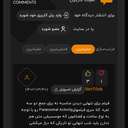
نظرات کاربـران
COMMENTS
برای انتشار دیدگاه خود
وارد پنل کاربری خود شوید
یا در سایت
عضو شوید
مرتب‌سازی:
جدیدترین
قدیمی‌ترین
مفیدترین
3
1
Netfilisk
گزارش اسپویل
(1402/03/30)
فیلم برای تنهایی دیدن مناسبه نه برای جمع دو سه
نفره. کلا سری فیلمهایParanormal Activity رو با توجه
به نوع ساخت و فضاشون که موسسیقی متن هم
ندارن باید شب تنهایی تو تاریکی که دراز میکشی