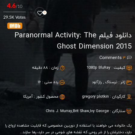
4.6
/10
29.5K Votes
دانلود فیلم Paranormal Activity: The
Ghost Dimension 2015
Comments
3
کیفیت :
1080p BluRay
زمان :
88 دقیقه
ژانر :
ترسناک
,
رازآلود
رده سنی :
16
کارگردان :
gregory plotkin
محصول کشور :
آمریکا
ستارگان :
Ivy George
,
Brit Shaw
,
Chris J. Murray
یک خانواده می خواهند با استفاده از دوربین مخصوصی که قابلیت مشاهده ارواح را
دارد، دخترشان را از شر روحی که نقشه های شومی در سر دارد، رها سازند...