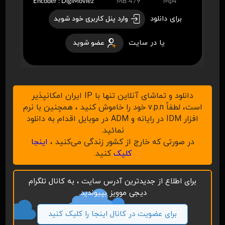
Encoder : DigiMoviez
479 MB
Mp4
برای دانلود
وارد پنل کاربری خود شوید
یا در سایت
عضو شوید
دانلود و تماشای آنلاین تنها با IP ایران امکانپذیر
است، لطفاً v.p.n خود را خاموش کنید ، همچنین با نرم
افزار IDM در رایانه و ADM در موبایل اقدام به دانلود
نمائید.
در صورتی که خارج از کشور زندگی می‌کنید ،
اینجا
کلیک
کنید.
برای اطلاع از جدیدترین آدرس سایت ، به کانال تلگرام
دیجی موویز بپیوندید.
برای عضویت در کانال اینجا را کلیک کنید