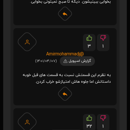
بخوابی ببینیشون. دیگه تا صبح نمیتونی بخوابی.
3
1
@Amirmohammadj
گزارش اسپویل
(1401/04/07)
به نظرم این قسمتش نسبت به قسمت های قبل خوبه
داستانش اما جلوه هاش امتیازشو خراب کردن.
32
1