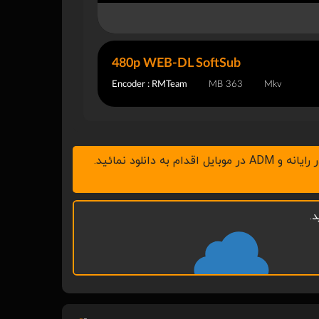
480p WEB-DL SoftSub
Encoder : RMTeam
363 MB
Mkv
.