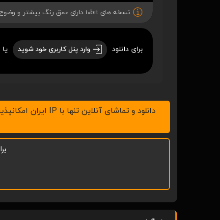
نسخه های 10bit دارای عمق رنگ بیشتر و وضوح بهتری میباشند.
برای دانلود
یا 
وارد پنل کاربری خود شوید
دانلود و تماشای آنلاین تنها با IP ایران امکانپذیر است، لطفاً v.p.n خود را خاموش کنید ، همچنین با نرم افزار IDM در رایانه و ADM در موبایل اقدام به دانلود نمائید.
بر