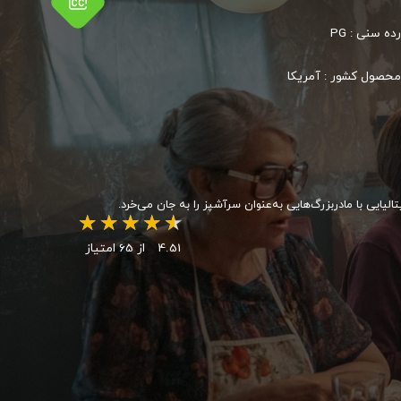
رده سنی :
PG
محصول کشور :
آمریکا
ایی با مادربزرگ‌هایی به‌عنوان سرآشپز را به جان می‌خرد.
4.51
از 65 امتیاز