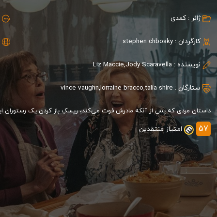
ژانر :
کمدی
کارگردان :
stephen chbosky
نویسنده :
Liz Maccie,Jody Scaravella
ستارگان :
talia shire
,
lorraine bracco
,
vince vaughn
داستان مردی که پس از آنکه مادرش فوت می‌کند، ریسکِ باز کردن یک رستوران ایتالی
57
امتیاز منتقدین