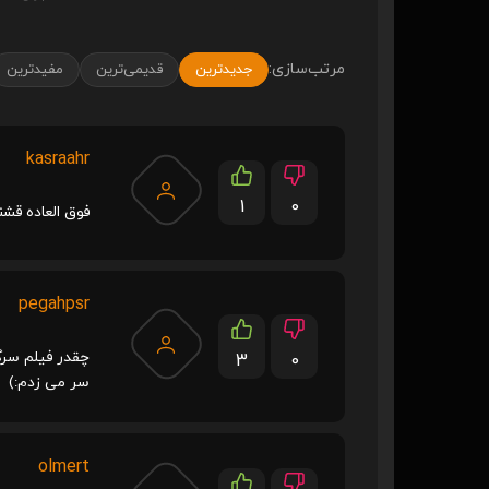
مرتب‌سازی:
جدیدترین
قدیمی‌ترین
مفیدترین
kasraahr
1
0
فوق العاده قش
pegahpsr
چقدر فیلم سرگر
3
0
سر می زدم:)
olmert