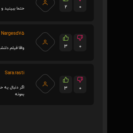
2
0
حتما ببینید و 
Nargesd75
3
0
واقا فیلم دلنش
Sara.rasti
اگر دنبال یه 
3
0
بمونه