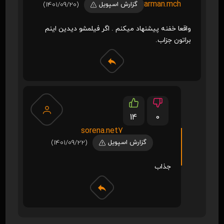
arman.mch
گزارش اسپویل
(1401/09/20)
واقعا خفنه پیشنهاد میکنم . اگر فیلمشو دیدین اینم
براتون جزاب.
14
0
sorena.net7
گزارش اسپویل
(1401/09/22)
جذاب