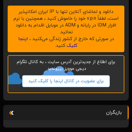
دانلود و تماشای آنلاین تنها با IP ایران امکانپذیر
است، لطفاً v.p.n خود را خاموش کنید ، همچنین با نرم
افزار IDM در رایانه و ADM در موبایل اقدام به دانلود
نمائید.
در صورتی که خارج از کشور زندگی می‌کنید ،
اینجا
کلیک
کنید.
برای اطلاع از جدیدترین آدرس سایت ، به کانال تلگرام
دیجی موویز بپیوندید.
برای عضویت در کانال اینجا را کلیک کنید
بازیگران