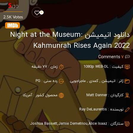
5
/10
2.5K Votes
دانلود انیمیشن Night at the Museum:
Kahmunrah Rises Again 2022
Comments
7
کیفیت :
1080p WEB-DL
زمان :
77 دقیقه
ژانر :
انیمیشن
,
کمدی
,
ماجراجویی
رده سنی :
PG
کارگردان :
Matt Danner
محصول کشور :
آمریکا
نویسنده :
Ray DeLaurentis
ستارگان :
Alice Isaaz
,
Jamie Demetriou
,
Joshua Bassett