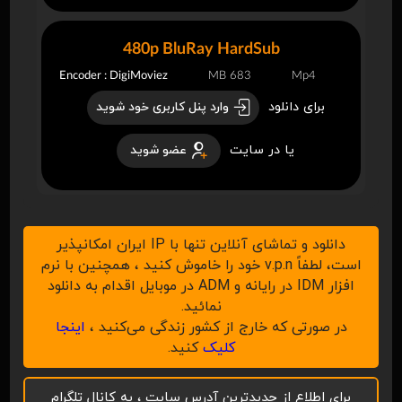
480p BluRay HardSub
Encoder : DigiMoviez
683 MB
Mp4
برای دانلود
وارد پنل کاربری خود شوید
یا در سایت
عضو شوید
دانلود و تماشای آنلاین تنها با IP ایران امکانپذیر
است، لطفاً v.p.n خود را خاموش کنید ، همچنین با نرم
افزار IDM در رایانه و ADM در موبایل اقدام به دانلود
نمائید.
در صورتی که خارج از کشور زندگی می‌کنید ،
اینجا
کلیک
کنید.
برای اطلاع از جدیدترین آدرس سایت ، به کانال تلگرام