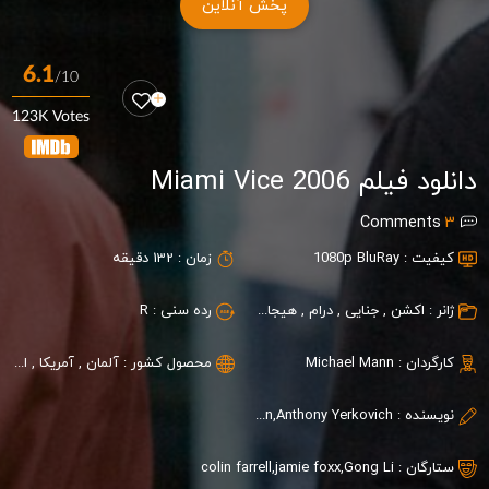
پخش آنلاین
6.1
/10
123K Votes
دانلود فیلم Miami Vice 2006
Comments
3
کیفیت :
1080p BluRay
زمان :
132 دقیقه
ژانر :
اکشن
,
جنایی
,
درام
,
هیجان انگیز
رده سنی :
R
کارگردان :
Michael Mann
محصول کشور :
آلمان
,
آمریکا
,
اروگوئه
نویسنده :
Michael Mann,Anthony Yerkovich
ستارگان :
Gong Li
,
jamie foxx
,
colin farrell