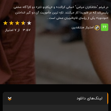
در فیلم "خلافکاران میامی" «سانی کراکت» و «ریکاردو تابز» دو کارآگاه مخفی
پلیس‌اند که در فلوریدا کار میکنند. تازه ترین مأموریت آن دو گیر انداختن
«مونتویا» یکی از رؤسای قاچاقچیان محلی است...
66
امتیاز منتقدین
3.57
از 7 امتیاز
لینک‌های دانلود