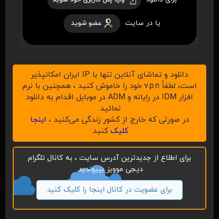
یا در سایت
عضو شوید
دانلود و تماشای آنلاین تنها با IP ایران امکانپذیر
است، لطفاً v.p.n خود را خاموش کنید ، همچنین با نرم
افزار IDM در رایانه و ADM در موبایل اقدام به دانلود
نمائید.
در صورتی که خارج از کشور زندگی می‌کنید ،
اینجا
کلیک
کنید.
برای اطلاع از جدیدترین آدرس سایت ، به کانال تلگرام
دیجی موویز بپیوندید.
برای عضویت در کانال اینجا را کلیک کنید