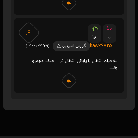
18
0
hawk6725
گزارش اسپویل
(1400/04/29)
یه فیلم اشغال با پایانی اشغال تر….حیف حجم و
وقت..