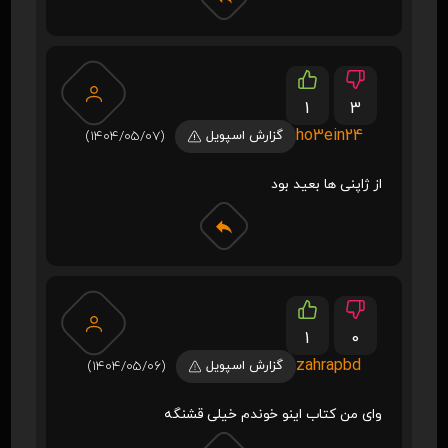
1
3
ho3ein24
گزارش اسپویل
(1404/05/07)
از ژاپنی ها بعید بود
1
0
zahrapbd
گزارش اسپویل
(1404/05/06)
وای من کتاب اینو خوندم خیلی قشنگه