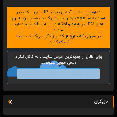
دانلود و تماشای آنلاین تنها با IP ایران امکانپذیر
است، لطفاً v.p.n خود را خاموش کنید ، همچنین با نرم
افزار IDM در رایانه و ADM در موبایل اقدام به دانلود
نمائید.
در صورتی که خارج از کشور زندگی می‌کنید ،
اینجا
کلیک
کنید.
برای اطلاع از جدیدترین آدرس سایت ، به کانال تلگرام
دیجی موویز بپیوندید.
برای عضویت در کانال اینجا را کلیک کنید
بازیگران