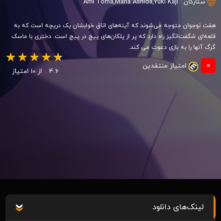
ستارگان :
Yûki Kaji
,
Mana Ashida
,
Ami Tôma
هفت نوجوان متوجه می‌شوند که آینه‌های اتاق خوابشان یک دریچه است که به
قلعه‌ای شگفت‌انگیز راه دارد که پر از پلکان‌های پیچ در پیچ است. دختری با ماسک
گرگ آنها را به بازی دعوت می کند.
0
امتیاز منتقدین
4.6
از 10 امتیاز
لینک‌های دانلود