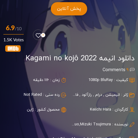
پخش آنلاین
6.9
/10
1.5K Votes
دانلود انیمه Kagami no kojô 2022
Comments
9
کیفیت :
1080p BluRay
زمان :
116 دقیقه
ژانر :
انیمیشن
,
درام
,
رازآلود
,
فانتزی
,
ماجراجویی
رده سنی :
Not Rated
کارگردان :
Keiichi Hara
محصول کشور :
ژاپن
نویسنده :
Miho Maruo,Mizuki Tsujimura