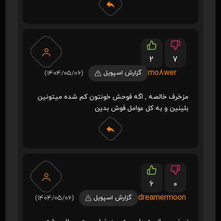
2
7
mo8wer
گزارش اسپویل
(1404/05/06)
مزخرف خالصه , اگه فوحش خونتون کم شده میتونین
بلینین و به کل عوامل فوش بدین
6
0
dreamermoon
گزارش اسپویل
(1404/05/06)