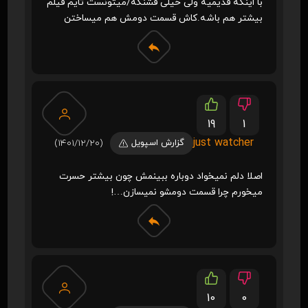
با اینکه قدیمیه ولی خیلی قشنگه/میتونست تایم فیلم
بیشتر هم باشه.کاش قسمت دومش هم میساختن
19
1
just watcher
گزارش اسپویل
(1401/12/20)
اصلا دلم نمیخواد دوباره ببینمش چون بیشتر حسرت
میخورم چرا قسمت دومشو نمیسازن…!
10
0