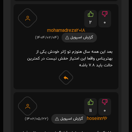
2
0
mohamadreza2018
گزارش اسپویل
(1404/02/04)
بعد این همه سال هنوزم تو ژانر خودش یکی از
بهتریناس واقعا این امتیاز حقش نیست در کمترین
حالت باید ۷.۸ باشه
11
0
hoseinn96
گزارش اسپویل
(1402/05/22)