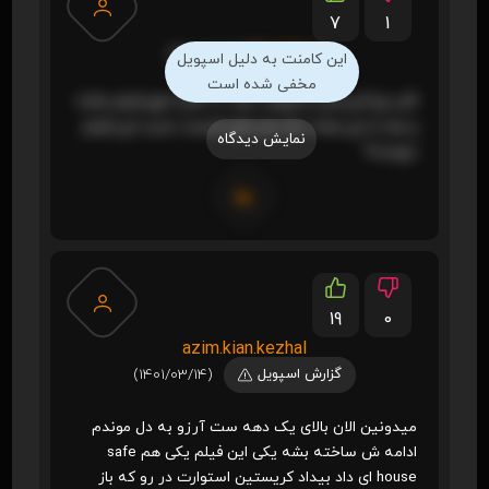
7
1
Ghoghnos
(1401/03/29)
این کامنت به دلیل اسپویل
مخفی شده است
الان چرا کریستن استوارت باید ۲۰ ثانیه توی فیلم باشه
و بعد از این همه سال هم هنوز قسمت جدید این فیلم
نمایش دیدگاه
نیومده؟
19
0
azim.kian.kezhal
گزارش اسپویل
(1401/03/14)
میدونین الان بالای یک دهه ست آرزو به دل موندم
ادامه ش ساخته بشه یکی این فیلم یکی هم safe
house ای داد بیداد کریستین استوارت در رو که باز