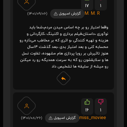
17
1
M. M. R
گزارش اسپویل
(1401/09/06)
واقعا امتیاز رو بر چه اساس میدن مردم،شما باید
نوآوری ،داستان،فیلم برداری و اکتینگ ،کارگردانی و
هزینه و تهیه کنندگی ،و اثری که بر مخاطب می‌ذاره رو
محسابه کنی و بعد امتیاز بدی ،بعد گذشت ۱۴سال
هنوز تاثیرش بر رویا پردازی هام مشهوده، تفاوت نسل
ها و سلایقشون رو که به سرعت همدیگه رو رد میکنن
رو میشه از سلیقه ها تشخیص داد
16
1
miss_moviee
گزارش اسپویل
(1401/08/26)