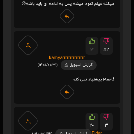
میکنه فیلم تموم میشه پس یه ادامه ای باید باشه😞
3
52
kamyarrrrrrrrrrrrrrr
گزارش اسپویل
(1401/01/31)
فاجعه! پیشنهاد نمی کنم
20
3
Eldar
گزارش اسپویل
(1401/01/14)