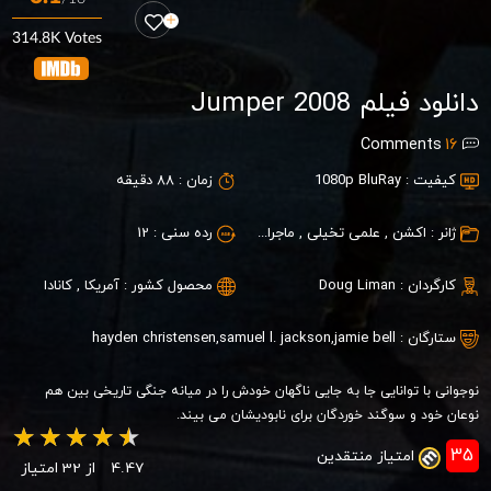
314.8K Votes
دانلود فیلم Jumper 2008
Comments
16
کیفیت :
1080p BluRay
زمان :
88 دقیقه
ژانر :
اکشن
,
علمی تخیلی
,
ماجراجویی
,
رده سنی :
هیجان انگیز
12
کارگردان :
Doug Liman
محصول کشور :
آمریکا
,
کانادا
ستارگان :
jamie bell
,
samuel l. jackson
,
hayden christensen
نوجوانی با توانایی جا به جایی ناگهان خودش را در میانه جنگی تاریخی بین هم
نوعان خود و سوگند خوردگان برای نابودیشان می بیند.
35
امتیاز منتقدین
4.47
از 32 امتیاز