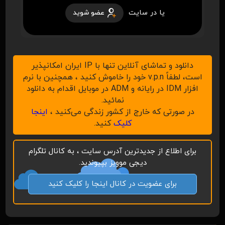
یا در سایت
عضو شوید
دانلود و تماشای آنلاین تنها با IP ایران امکانپذیر
است، لطفاً v.p.n خود را خاموش کنید ، همچنین با نرم
افزار IDM در رایانه و ADM در موبایل اقدام به دانلود
نمائید.
در صورتی که خارج از کشور زندگی می‌کنید ،
اینجا
کلیک
کنید.
برای اطلاع از جدیدترین آدرس سایت ، به کانال تلگرام
دیجی موویز بپیوندید.
برای عضویت در کانال اینجا را کلیک کنید