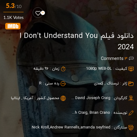
5.3
/10
1.1K Votes
دانلود فیلم I Don’t Understand You
2024
Comments
3
کیفیت :
1080p WEB-DL
زمان :
96 دقیقه
ژانر :
ترسناک
,
کمدی
رده سنی :
R
کارگردان :
David Joseph Craig
,
Brian Crano
محصول کشور :
آمریکا
,
ایتالیا
نویسنده :
David Joseph Craig, Brian Crano
ستارگان :
amanda seyfried
,
Andrew Rannells
,
Nick Kroll