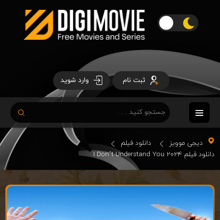
ثبت نام
وارد شوید
دیجی موویز
دانلود فیلم
دانلود فیلم I Don’t Understand You 2024