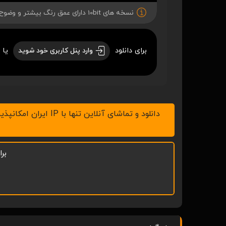
نسخه های 10bit دارای عمق رنگ بیشتر و وضوح بهتری میباشند.
برای دانلود
یا 
وارد پنل کاربری خود شوید
دانلود و تماشای آنلاین تنها با IP ایران امکانپذیر است، لطفاً v.p.n خود را خاموش کنید ، همچنین با نرم افزار IDM در رایانه و ADM در موبایل اقدام به دانلود نمائید.
بر