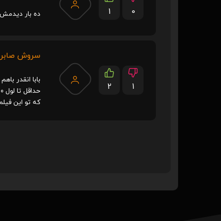
1
0
ده بار دیدمش 
سروش صابر
بابا انقدر باه
2
1
که تو این فی