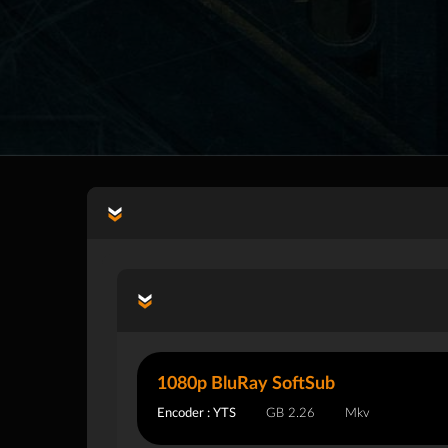
1080p BluRay SoftSub
Encoder : YTS
2.26 GB
Mkv