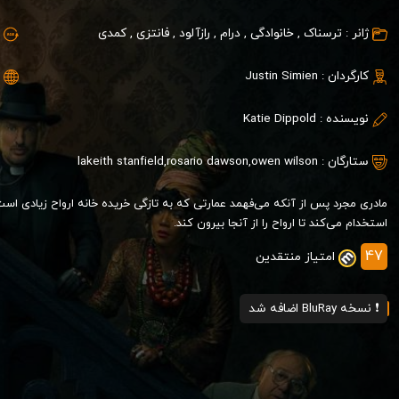
ژانر :
ترسناک
,
خانوادگی
,
درام
,
رازآلود
,
فانتزی
,
کمدی
کارگردان :
Justin Simien
نویسنده :
Katie Dippold
ستارگان :
owen wilson
,
rosario dawson
,
lakeith stanfield
مادری مجرد پس از آنکه می‌فهمد عمارتی که به تازگی خریده خانه ارواح زیادی است
استخدام می‌کند تا ارواح را از آنجا بیرون کند.
47
امتیاز منتقدین
❗️ نسخه BluRay اضافه شد