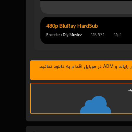
480p BluRay HardSub
Encoder : DigiMoviez
571 MB
Mp4
.