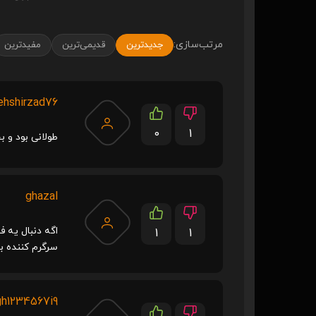
مرتب‌سازی:
جدیدترین
قدیمی‌ترین
مفیدترین
hshirzad76
0
1
طولانی بود و ب
ghazal
اگه دنبال یه ف
1
1
سرگرم کننده ب
h1234567i9