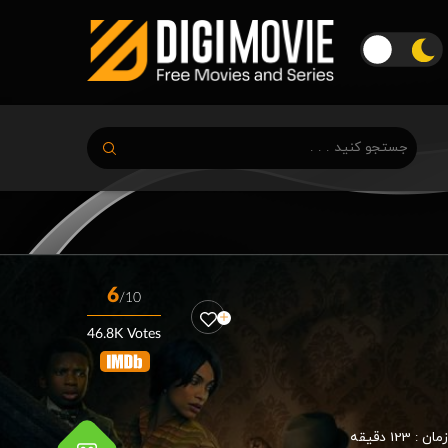
6
/10
46.8K Votes
زمان :
123 دقیقه