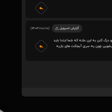
گزارش اسپویل
(1403/08/10)
 درک کنن به این علته که شما ابتدا باید
جه موضوع فیلم میشوین چون یه سری آبجکت های بازیه