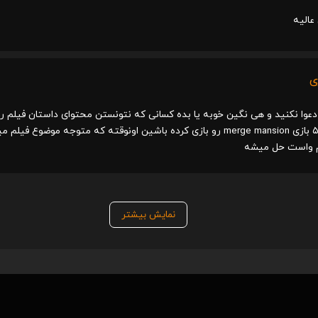
عالیه
ی
م دعوا نکنید و هی نگین خوبه یا بده کسانی که نتونستن محتوای داستان فیلم رو
حداقل تا لول ۵۰ بازی merge mansion رو بازی کرده باشین اونوقته که متو
لم واست حل میشه
نمایش بیشتر