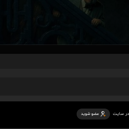
در سایت
عضو شوید