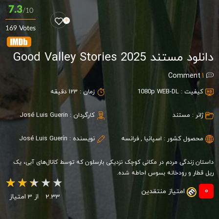
7.3
/10
169 Votes
دانلود مستند Good Valley Stories 2025
Comment
1
کیفیت :
1080p WEB-DL
زمان :
123 دقیقه
ژانر :
مستند
کارگردان :
José Luis Guerín
محصول کشور :
اسپانیا
,
فرانسه
نویسنده :
José Luis Guerín
داستان زندگی مردم در مکانی کوچک نزدیکی بارسلون که توسط کانال‌های آبی، یک
ریل قطار و رودخانه بسوس احاطه شده.
0
امتیاز منتقدین
2.33
از 3 امتیاز