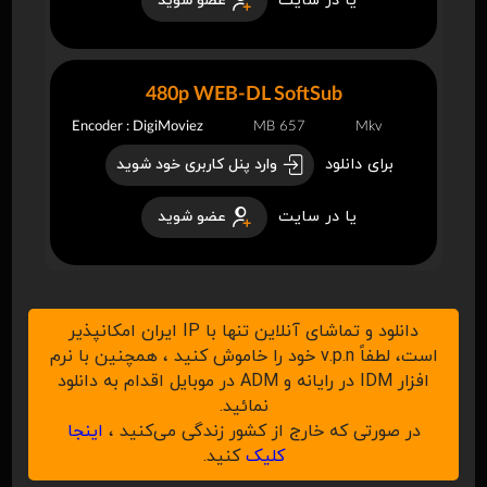
یا در سایت
عضو شوید
480p WEB-DL SoftSub
Encoder : DigiMoviez
657 MB
Mkv
برای دانلود
وارد پنل کاربری خود شوید
یا در سایت
عضو شوید
دانلود و تماشای آنلاین تنها با IP ایران امکانپذیر
است، لطفاً v.p.n خود را خاموش کنید ، همچنین با نرم
افزار IDM در رایانه و ADM در موبایل اقدام به دانلود
نمائید.
در صورتی که خارج از کشور زندگی می‌کنید ،
اینجا
کلیک
کنید.