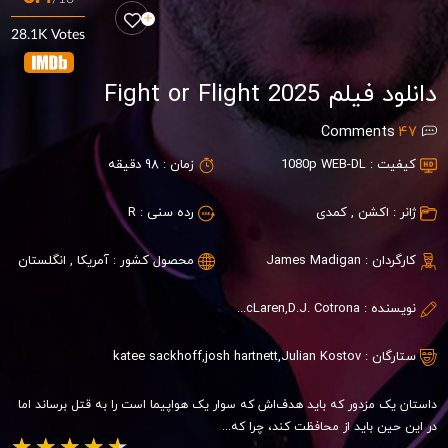
28.1K Votes
دانلود فیلم Fight or Flight 2025
Comments
47
کیفیت :
1080p WEB-DL
زمان :
98 دقیقه
ژانر :
اکشن
,
کمدی
رده سنی :
R
کارگردان :
James Madigan
محصول کشور :
آمریکا
,
انگلستان
نویسنده :
Brooks McLaren,D.J. Cotrona
ستارگان :
Julian Kostov
,
josh hartnett
,
katee sackhoff
داستان یک مزدور که باید هدف‌اش که سوار یک هواپیما است را به قتل برساند اما
در این حین باید از محافظت کند، چرا که...