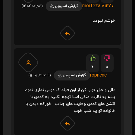
morteza181270
گزارش اسپویل
(1404/01/01)
خوشم نیومد
6
0
ropncnc
گزارش اسپویل
(1403/12/29)
عالی و حال خوب کن از اون فیلما ک دوس نداری تموم
بشه به نظرات منفی اصلا توجه نکنید یه کمدی با
اکشن های کمدی و فایت های جذاب . خوراکه دیدن با
خانواده تو یه شب خوب