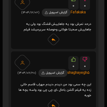
0
0
Fafakaka
گزارش اسپویل
(1404/12/02)
درحد نمرش بود یه جاهاییش قشنگ بود ولی یه
جاهاییش صحبتا طولانی وحوصله سربرمیشد فیلم
0
0
shaghayegh5
گزارش اسپویل
(1404/06/20)
این چه سمی بود من دیدم ،دیدم مهراب قاسم خانی
زده یه فیلم اکشن باحال ،ای چی چی بود واسه بچه ها
خوبه