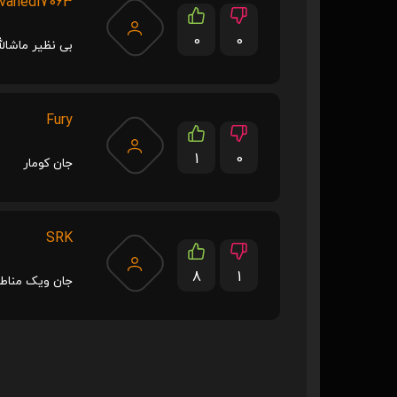
vahedi7063
0
0
بی نظیر ماشالل
Fury
1
0
جان کومار
SRK
8
1
جان ویک مناطق