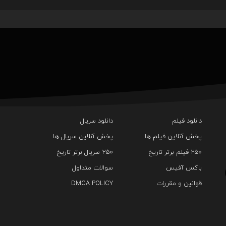
دانلود فیلم
دانلود سریال‌
پخش آنلاین فیلم ها
پخش آنلاین سریال ها
۲۵۰ فیلم برتر تاریخ
۲۵۰ سریال برتر تاریخ
باکس آفیس
سوالات متداول
قوانین و مقررات
DMCA POLICY
تیزر جدیدی از فیلم Avengers: Doomsday با حضور
کریس همسورث منتشر شد
Immortal Man منتشر شد