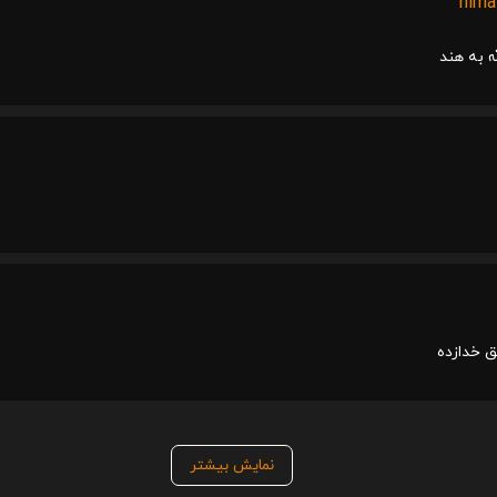
nima
ه به هند
 خدازده
نمایش بیشتر