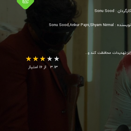
کارگردان :
Sonu Sood
نویسنده :
Sonu Sood,Ankur Pajni,Shyam Nirmal
ابر تهدیدات محافظت کند و...
3.13
از 16 امتیاز