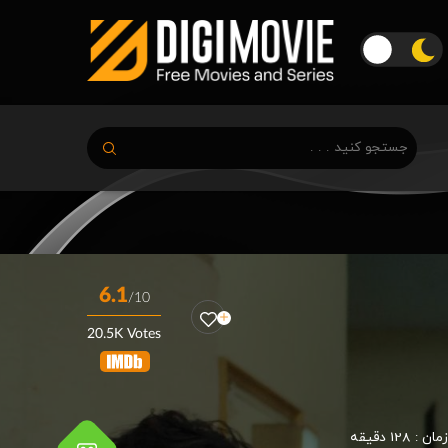
6.1
/10
20.5K Votes
زمان :
128 دقیقه