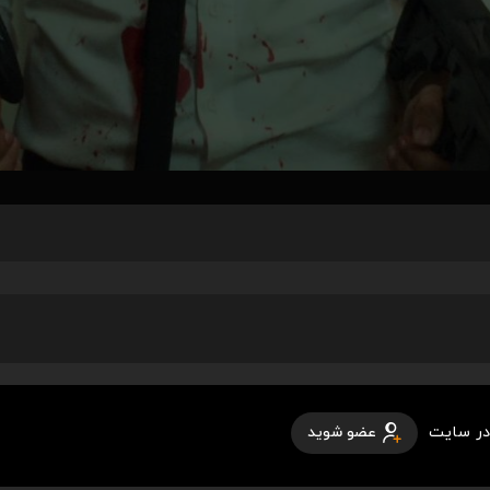
در سایت
عضو شوید