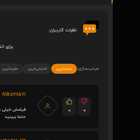
نظرات کاربـران
برای ان
مرتب‌سازی:
جدیدترین
قدیمی‌ترین
مفیدترین
Alikzm1571
فیلمش خیلی هند
0
0
حتما ببینید