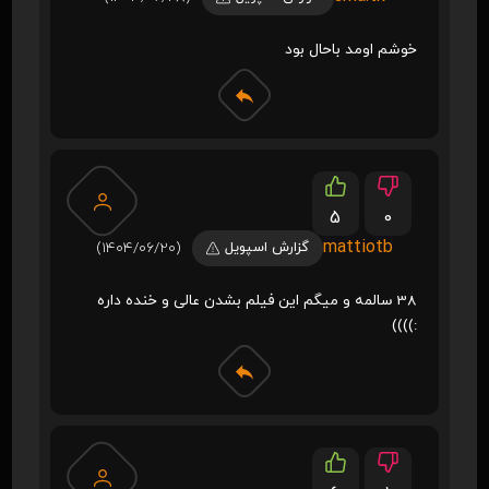
خوشم اومد باحال بود
5
0
mattiotb
گزارش اسپویل
(1404/06/20)
38 سالمه و میگم این فیلم بشدن عالی و خنده داره
:))))