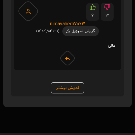
6
3
nimavahedi7063
گزارش اسپویل
(1404/04/21)
عالی
نمایش بیشتر