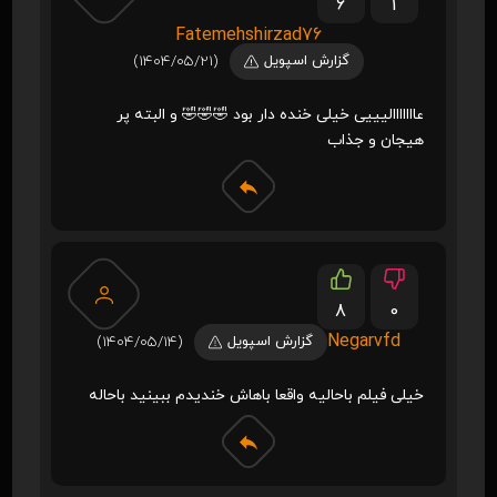
6
1
Fatemehshirzad76
گزارش اسپویل
(1404/05/21)
عااااااالیییی خیلی خنده دار بود 🤣🤣🤣 و البته پر
هیجان و جذاب
8
0
Negarvfd
گزارش اسپویل
(1404/05/14)
خیلی فیلم باحالیه واقعا باهاش خندیدم ببینید باحاله