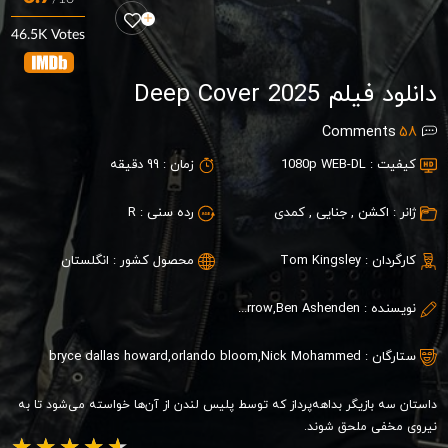
46.5K Votes
دانلود فیلم Deep Cover 2025
Comments
58
کیفیت :
1080p WEB-DL
زمان :
99 دقیقه
ژانر :
اکشن
,
جنایی
,
کمدی
رده سنی :
R
کارگردان :
Tom Kingsley
محصول کشور :
انگلستان
نویسنده :
Derek Connolly,Colin Trevorrow,Ben Ashenden
ستارگان :
Nick Mohammed
,
orlando bloom
,
bryce dallas howard
داستان سه بازیگر بداهه‌پرداز که توسط پلیس لندن از آن‌ها خواسته می‌شود تا به
نیروی مخفی ملحق شوند.