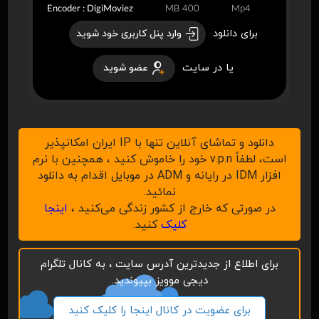
Encoder : DigiMoviez
400 MB
Mp4
برای دانلود
وارد پنل کاربری خود شوید
یا در سایت
عضو شوید
دانلود و تماشای آنلاین تنها با IP ایران امکانپذیر
است، لطفاً v.p.n خود را خاموش کنید ، همچنین با نرم
افزار IDM در رایانه و ADM در موبایل اقدام به دانلود
نمائید.
در صورتی که خارج از کشور زندگی می‌کنید ،
اینجا
کلیک
کنید.
برای اطلاع از جدیدترین آدرس سایت ، به کانال تلگرام
دیجی موویز بپیوندید.
برای عضویت در کانال اینجا را کلیک کنید