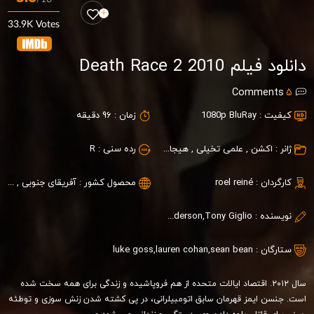
33.9K Votes
دانلود فیلم Death Race 2 2010
Comments
5
کیفیت :
1080p BluRay
زمان :
96 دقیقه
ژانر :
اکشن
,
علمی تخیلی
,
هیجان انگیز
رده سنی :
R
کارگردان :
roel reiné
محصول کشور :
آفریقای جنوبی
,
آلما
نویسنده :
Paul W.S. Anderson,Tony Giglio
ستارگان :
sean bean
,
lauren cohan
,
luke goss
سال ٢٠١٢. اقتصاد ایالات متحده از هم فروپاشیده و زندگی برای همه سخت شده
است. جنسن ایمز قهرمان سابق اتومبیلرانی، در پی کشته شدن زنش سوزی و توطئه