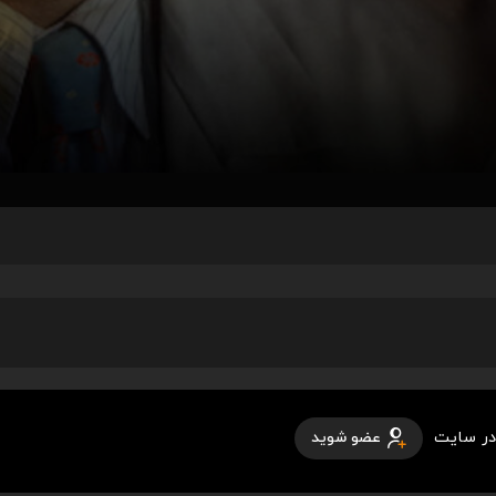
در سایت
عضو شوید