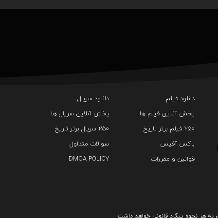
دانلود فیلم
دانلود سریال‌
پخش آنلاین فیلم ها
پخش آنلاین سریال ها
۲۵۰ فیلم برتر تاریخ
۲۵۰ سریال برتر تاریخ
باکس آفیس
سوالات متداول
قوانین و مقررات
DMCA POLICY
تیزر جدیدی از فیلم Avengers: Doomsday با حضور
کریس همسورث منتشر شد
Immortal Man منتشر شد
به هر نحوه پیگرد قانونی خواهد داشت