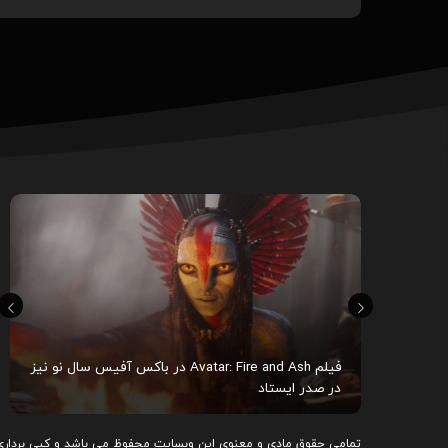
 رسمی از فیلم The Odyssey به کارگردانی
فیلم Avatar: Fire and Ash در باکس آفیس سال نو نیز
در صدر ایستاد
تمامی حقوق مادی و معنوی این وبسایت محفوظ می باشد و کپی برداری 