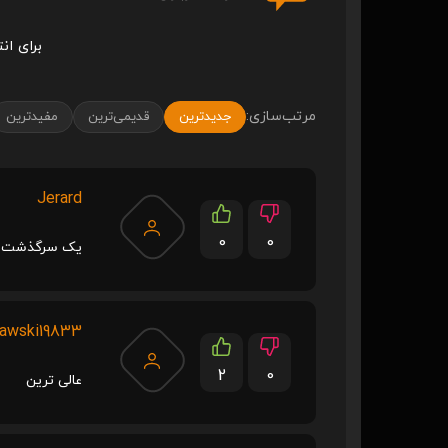
برای ان
مرتب‌سازی:
جدیدترین
قدیمی‌ترین
مفیدترین
Jerard
0
0
یک سرگذشت و
awski19833
2
0
عالی ترین