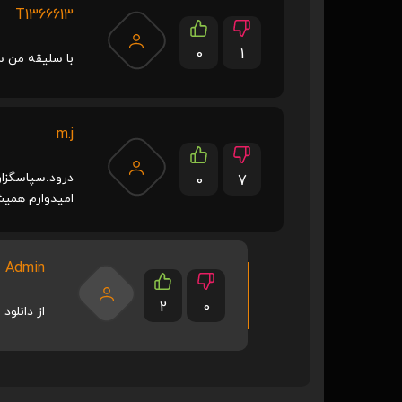
T1366613
0
1
با سلیقه من سا
m.j
درود.سپاسگزار
0
7
امیدوارم همیش
Admin
2
0
از دانلود