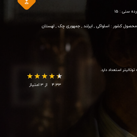
رده سنی :
15
محصول کشور :
اسلواکی
,
ایرلند
,
جمهوری چک
,
لهستان
تالیتر استعداد دارد.
4.33
از 3 امتیاز