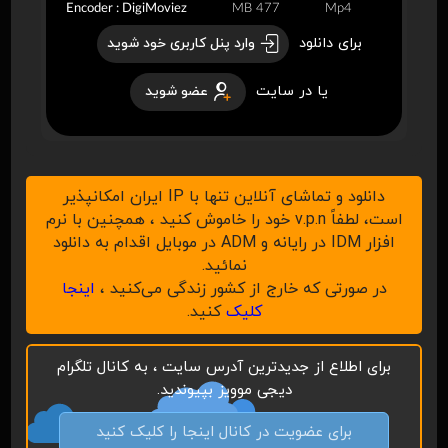
Encoder : DigiMoviez
477 MB
Mp4
برای دانلود
وارد پنل کاربری خود شوید
یا در سایت
عضو شوید
دانلود و تماشای آنلاین تنها با IP ایران امکانپذیر
است، لطفاً v.p.n خود را خاموش کنید ، همچنین با نرم
افزار IDM در رایانه و ADM در موبایل اقدام به دانلود
نمائید.
در صورتی که خارج از کشور زندگی می‌کنید ،
اینجا
کلیک
کنید.
برای اطلاع از جدیدترین آدرس سایت ، به کانال تلگرام
دیجی موویز بپیوندید.
برای عضویت در کانال اینجا را کلیک کنید