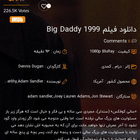
226.5K Votes
دانلود فیلم Big Daddy 1999
Comments
11
کیفیت :
1080p BluRay
زمان :
93 دقیقه
ژانر :
درام
,
کمدی
کارگردان :
Dennis Dugan
محصول کشور :
آمریکا
نویسنده :
Steve Franks,Tim Herlihy,Adam Sandler
ستارگان :
Jon Stewart
,
Joey Lauren Adams
,
adam sandler
«سانی کوفکس» (سندلر)، مجردی سی ساله و بی فکر و خیال است که هرگز زیر بار
مسئولیت های بزرگ سالی نرفته است. اما وقتی متوجه می شود اگر زودتر وارد گود
نشود تا آخر عمرش تنها خواهد ماند، برای آن که به محبوبه اش نشان دهد می
تواند با مسئولیت های بزرگ سالی دست و پنجه نرم کند، پسر بچه ی پنج ساله ای
به نام «جولیان» را به فرزندخواندگی قبول می کند...