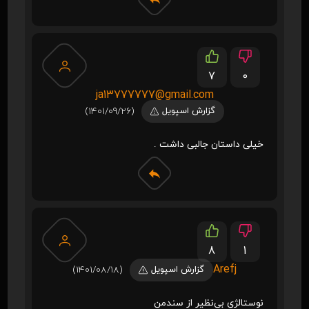
7
0
ja13777777@gmail.com
گزارش اسپویل
(1401/09/26)
خیلی داستان جالبی داشت .
8
1
Arefj
گزارش اسپویل
(1401/08/18)
نوستالژی بی‌نظیر از سندمن