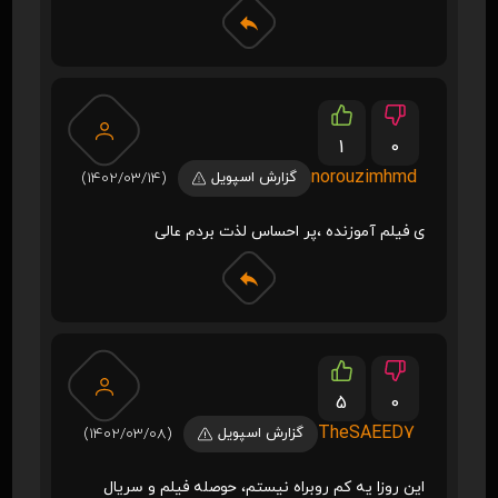
1
0
norouzimhmd
گزارش اسپویل
(1402/03/14)
ی فیلم آموزنده ،پر احساس لذت بردم عالی
5
0
TheSAEED7
گزارش اسپویل
(1402/03/08)
این روزا یه کم روبراه نیستم، حوصله فیلم و سریال