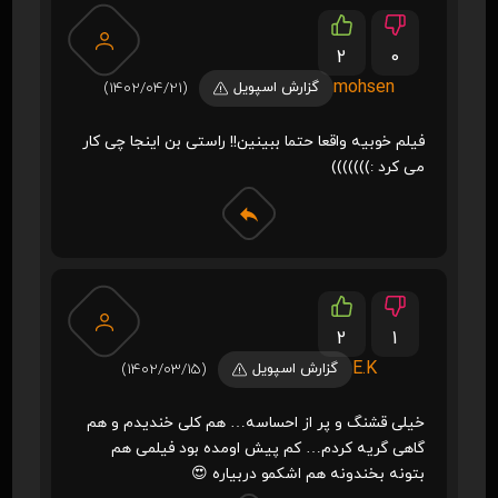
2
0
mohsen
گزارش اسپویل
(1402/04/21)
فیلم خوبیه واقعا حتما ببینین!! راستی بن اینجا چی کار
می کرد :)))))))
2
1
E.K
گزارش اسپویل
(1402/03/15)
خیلی قشنگ و پر از احساسه… هم کلی خندیدم و هم
گاهی گریه کردم… کم پیش اومده بود فیلمی هم
بتونه بخندونه هم اشکمو دربیاره 😍