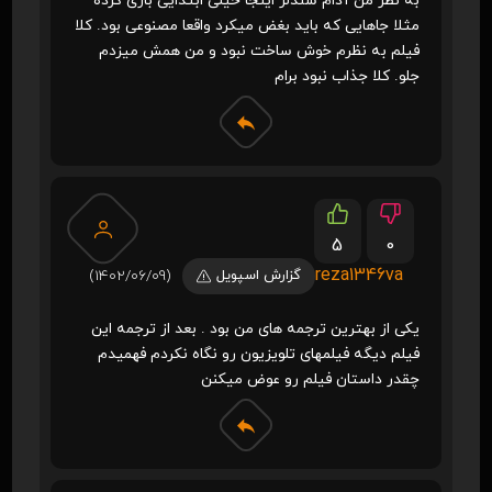
به نظر من آدام سندلر اینجا خیلی ابتدایی بازی کرده
مثلا جاهایی که باید بغض میکرد واقعا مصنوعی بود. کلا
فیلم به نظرم خوش ساخت نبود و من همش میزدم
جلو. کلا جذاب نبود برام
5
0
reza1346va
گزارش اسپویل
(1402/06/09)
یکی از بهترین ترجمه های من بود . بعد از ترجمه این
فیلم دیگه فیلمهای تلویزیون رو نگاه نکردم فهمیدم
چقدر داستان فیلم رو عوض میکنن