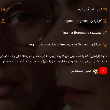
ژانر :
آهنگ
,
درام
کارگردان :
Ingmar Bergman
نویسنده :
Ingmar Bergman
ستارگان :
Lena Nyman
,
Liv Ullmann
,
ingrid bergman
«اوا» (اولمان) که با همسرش «ویکتور» (بیورک) در خانه ی دورافتاده ای یک کشیش 
داده، وقتی در می یابد مادرش «شارلوت» (برگمن) پیانیست نامدار،عزادار محبوبش ا
0
امتیاز منتقدین