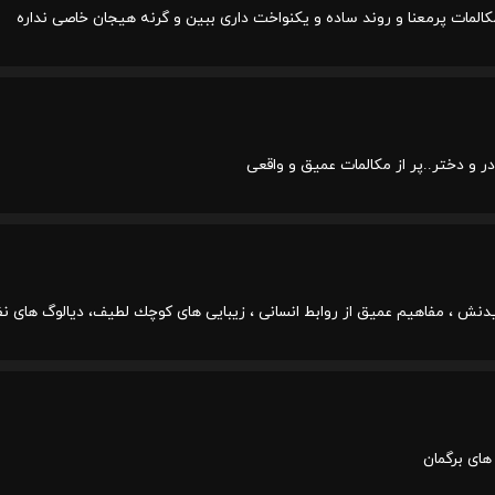
کالمات پرمعنا و روند ساده و یکنواخت داری ببین و گرنه هیجان خاصی نداره
ادر و دختر..پر از مکالمات عمیق و واقعی
يدنش ، مفاهيم عميق از روابط انسانى ، زيبايى هاى كوچك لطيف، ديالوگ هاى 
های برگمان