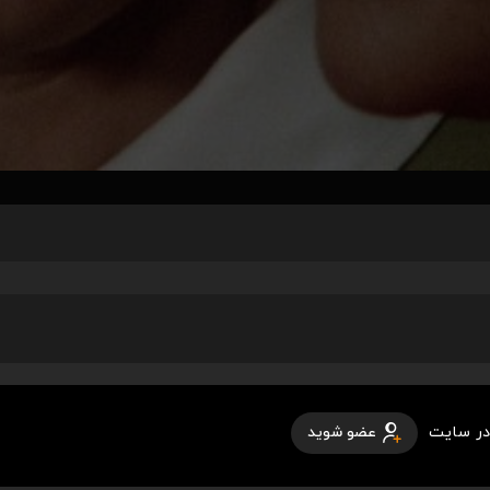
در سایت
عضو شوید