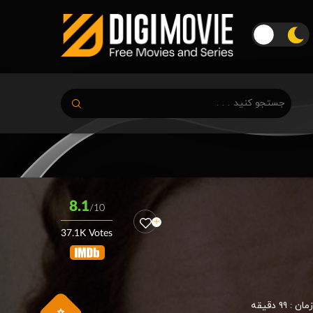
8.1
/10
37.1K Votes
زمان :
99 دقیقه