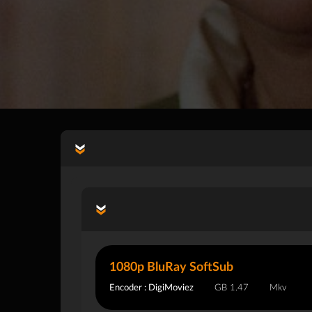
1080p BluRay SoftSub
Encoder : DigiMoviez
1.47 GB
Mkv