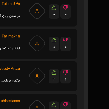
Fatima64n
0
0
در ضمن زبان ف
Fatima64n
0
0
اینگرید برگما
Weed+Pitza
3
1
برگمن بزرگ… م
abbasiannn