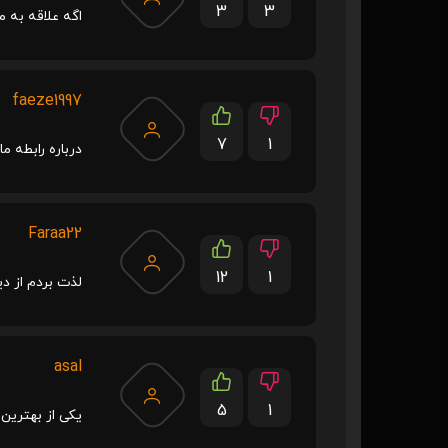
3
3
اگه علاقه به م
faeze1997
7
1
درباره رابطه م
Faraa22
12
1
لذت بردم از د
asal
5
1
یکی از بهترین 