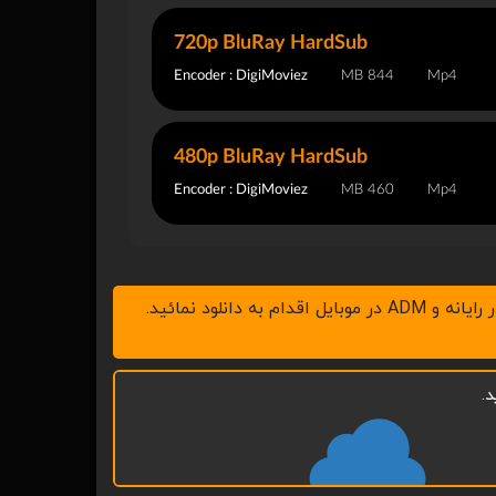
720p BluRay HardSub
Encoder : DigiMoviez
844 MB
Mp4
480p BluRay HardSub
Encoder : DigiMoviez
460 MB
Mp4
.