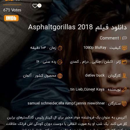
671 Votes
دانلود فیلم Asphaltgorillas 2018
Comment
1
کیفیت :
1080p BluRay
زمان :
103 دقیقه
ژانر :
اکشن
,
جنایی
,
درام
,
کمدی
رده سنی :
16
کارگردان :
detlev buck
محصول کشور :
آلمان
نویسنده :
Constantin Lieb,Cüneyt Kaya
ستارگان :
jannis niewöhner
,
ella rumpf
,
samuel schneider
آتریس به عنوان یک فروشنده مواد مخدر برای ال کیتار رئیس گانگسترهای برلین
کار می کند. یک شب او به صورت اتفاقی با دوست دوران کودکی اش فرانک ملاقات