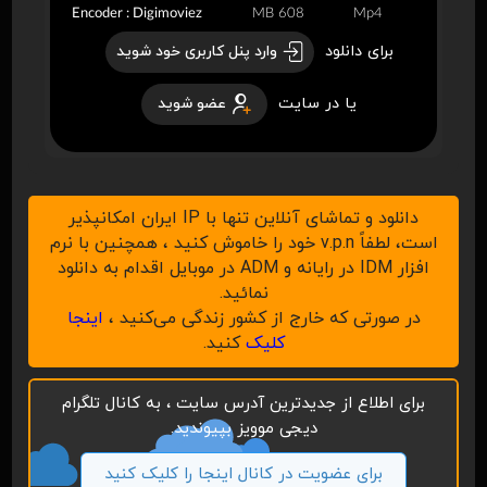
Encoder : Digimoviez
608 MB
Mp4
برای دانلود
وارد پنل کاربری خود شوید
یا در سایت
عضو شوید
دانلود و تماشای آنلاین تنها با IP ایران امکانپذیر
است، لطفاً v.p.n خود را خاموش کنید ، همچنین با نرم
افزار IDM در رایانه و ADM در موبایل اقدام به دانلود
نمائید.
در صورتی که خارج از کشور زندگی می‌کنید ،
اینجا
کلیک
کنید.
برای اطلاع از جدیدترین آدرس سایت ، به کانال تلگرام
دیجی موویز بپیوندید.
برای عضویت در کانال اینجا را کلیک کنید