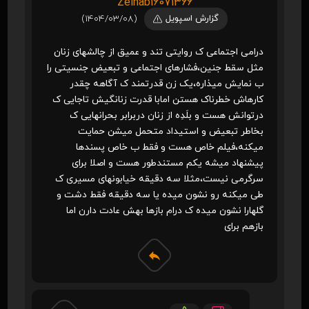
Zeinab16071366
گزارش اسپویل
(1404/03/08)
درامی اجتماعی ک روایتی تند و عمیق از چالشهای زنان
مثل سقط جنین،فشارهای اجتماعی و تبعیض جنسیتی را
ب نمایش میذاره،یک زن قدرتمند ک آگاهه چقدر
کارهاش خطرناک هستن امابا قدرت زنانگیش تاجایی ک
درتوانش هست و بلَدِه از زنان دربرابر بحرانهایی ک
بخاطر تبعیض و استیداد متحمل میشن حمایت
میکنه،فیلم خاص هست و فقط ب خاص پسندها
پیشنهاد میشه یکم مستندطور هست و اصلا برای
سرگرمی نیست،مثلا سه دقیقه خیابونهای مسیری ک
طی میکنه رو نشون میده یا سه دقیقه فقط دشت و
گلهارا نشون میده ک درام بازها بهش عادت دارن اما
بازهم برای