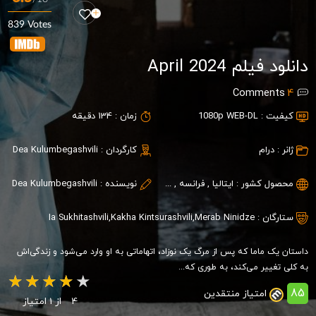
839 Votes
دانلود فیلم April 2024
Comments
4
کیفیت :
1080p WEB-DL
زمان :
134 دقیقه
ژانر :
درام
کارگردان :
Dea Kulumbegashvili
محصول کشور :
ایتالیا
,
فرانسه
,
گرجستان
نویسنده :
Dea Kulumbegashvili
ستارگان :
Merab Ninidze
,
Kakha Kintsurashvili
,
Ia Sukhitashvili
داستان یک ماما که پس از مرگ یک نوزاد، اتهاماتی به او وارد می‌شود و زندگی‌اش
به کلی تغییر می‌کند، به طوری که...
85
امتیاز منتقدین
4
از 1 امتیاز