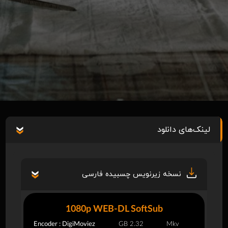
لینک‌های دانلود
نسخه زیرنویس چسبیده فارسی
1080p WEB-DL SoftSub
Encoder : DigiMoviez
2.32 GB
Mkv