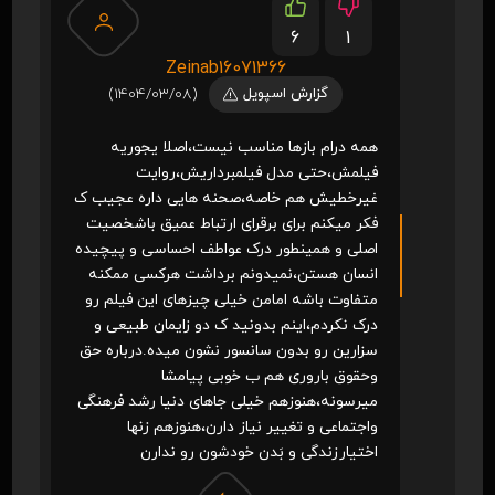
6
1
Zeinab16071366
گزارش اسپویل
(1404/03/08)
همه درام بازها مناسب نیست،اصلا یجوریه
فیلمش،حتی مدل فیلمبرداریش،روایت
غیرخطیش هم خاصه،صحنه هایی داره عجیب ک
فکر میکنم برای برقرای ارتباط عمیق باشخصیت
اصلی و همینطور درک عواطف احساسی و پیچیده
انسان هستن،نمیدونم برداشت هرکسی ممکنه
متفاوت باشه امامن خیلی چیزهای این فیلم رو
درک نکردم،اینم بدونید ک دو زایمان طبیعی و
سزارین رو بدون سانسور نشون میده.درباره حق
وحقوق باروری هم ب خوبی پیامشا
میرسونه،هنوزهم خیلی جاهای دنیا رشد فرهنگی
واجتماعی و تغییر نیاز دارن،هنوزهم زنها
اختیارزندگی و بَدن خودشون رو ندارن