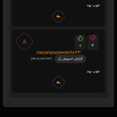
خوب بود
0
2
maryampoplawski19833
گزارش اسپویل
(1402/03/23)
خوب بود