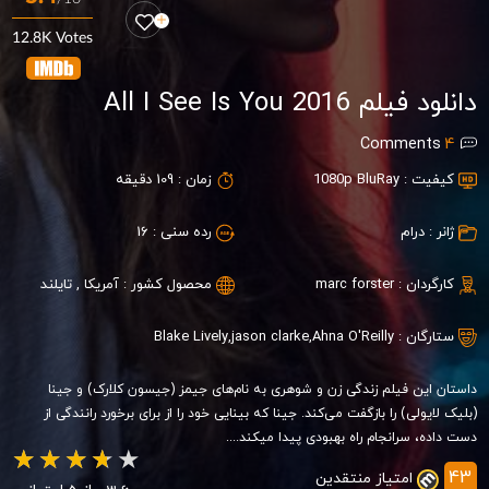
12.8K Votes
دانلود فیلم All I See Is You 2016
Comments
4
کیفیت :
1080p BluRay
زمان :
109 دقیقه
ژانر :
درام
رده سنی :
16
کارگردان :
marc forster
محصول کشور :
آمریکا
,
تایلند
ستارگان :
Ahna O'Reilly
,
jason clarke
,
Blake Lively
داستان این فیلم زندگی زن و شوهری به نام‌های جیمز (جیسون کلارک) و جینا
(بلیک لایولی) را بازگفت می‌کند. جینا که بینایی خود را از برای برخورد رانندگی از
دست داده، سرانجام راه بهبودی پیدا میکند....
43
امتیاز منتقدین