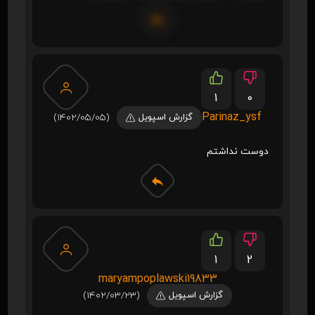
1
0
Parinaz_ysf
گزارش اسپویل
(1402/05/05)
دوست نداشتم
1
2
maryampoplawski19833
گزارش اسپویل
(1402/03/23)