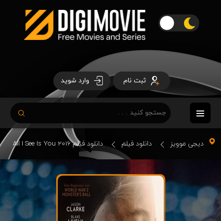
ثبت نام
وارد شوید
دیجی موویز
دانلود فیلم
دانلود فیلم All I See Is You 2016