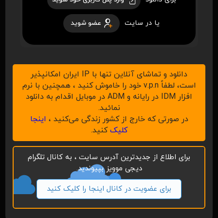
یا در سایت
عضو شوید
دانلود و تماشای آنلاین تنها با IP ایران امکانپذیر
است، لطفاً v.p.n خود را خاموش کنید ، همچنین با نرم
افزار IDM در رایانه و ADM در موبایل اقدام به دانلود
نمائید.
در صورتی که خارج از کشور زندگی می‌کنید ،
اینجا
کلیک
کنید.
برای اطلاع از جدیدترین آدرس سایت ، به کانال تلگرام
دیجی موویز بپیوندید.
برای عضویت در کانال اینجا را کلیک کنید