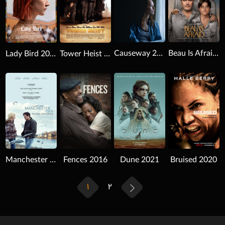
Causeway 2022
Beau Is Afraid 2023
Lady Bird 2017
Tower Heist 2011
Download
Download
Download
Fences 2016
Manchester by the Sea 2016
Bruised 2020
Dune 2021
1
2