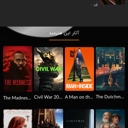
قد :
آثار این هنرمند
Download
Download
Download
The Dutchman 2025
Civil War 2024
A Man on the Inside 2024
The Madness 2024
Download
Download
Download