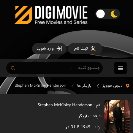
ثبت نام
وارد شوید
دیجی موویز
بازیگر ها
Stephen McKinley Henderson
نام :
Stephen McKinley Henderson
حرفه :
بازیگر
تولد :
در
1949-8-31