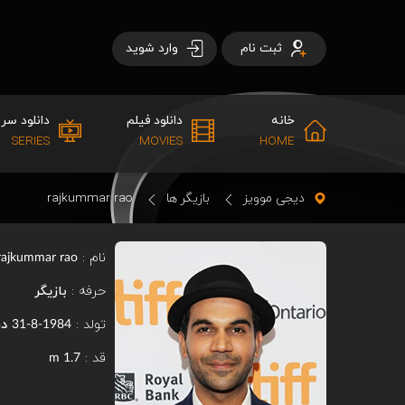
ثبت نام
وارد شوید
خانه
دانلود فیلم
دانلود سری
SERIES
MOVIES
HOME
دیجی موویز
بازیگر ها
rajkummar rao
نام :
rajkummar rao
حرفه :
بازیگر
تولد :
در
1984-8-31
قد :
1.7 m