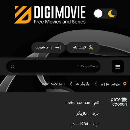
ثبت نام
وارد شوید
دیجی موویز
بازیگر ها
peter coonan
نام :
peter coonan
حرفه :
بازیگر
تولد :
در
1984--