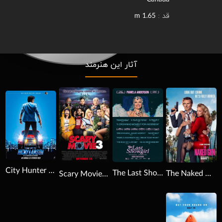
قد :
1.65 m
آثار این هنرمند
Download
Download
Download
City Hunter 2018
The Last Showgirl 2024
The Naked Gun 2025
Scary Movie 3 2003
Download