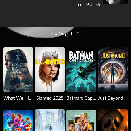
قد :
154 cm
آثار این هنرمند
Download
Download
Download
What We Hide 2025
Slanted 2025
Batman: Caped Crusader 2024
Just Beyond 2021
Download
Download
Download