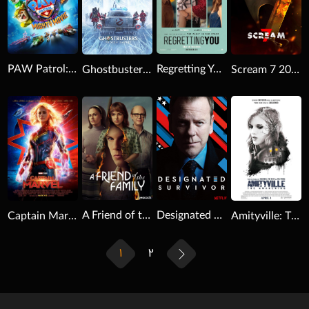
PAW Patrol: The Mighty Movie 2023
Regretting You 2025
Ghostbusters: Frozen Empire 2024
Scream 7 2026
Download
Download
Download
A Friend of the Family 2022
Designated Survivor 2016
Amityville: The Awakening 2017
Captain Marvel 2019
1
2