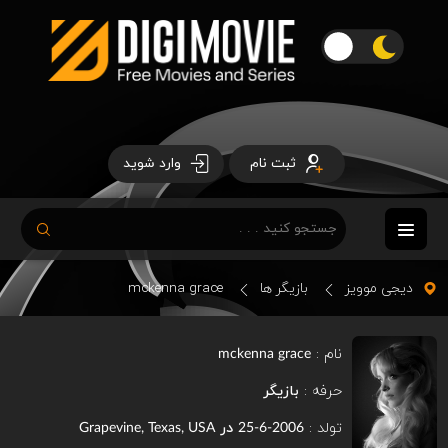
ثبت نام
وارد شوید
دیجی موویز
بازیگر ها
mckenna grace
نام :
mckenna grace
حرفه :
بازیگر
تولد :
در
Grapevine, Texas, USA
2006-6-25