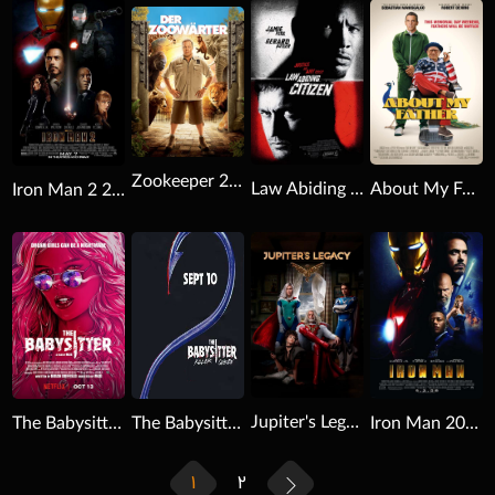
Download
Download
Download
Zookeeper 2011
About My Father 2023
Law Abiding Citizen 2009
Iron Man 2 2010
Download
Download
Download
Jupiter's Legacy 2021
The Babysitter: Killer Queen 2020
The Babysitter 2017
Iron Man 2008
1
2