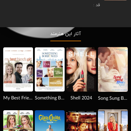
قد :
آثار این هنرمند
Download
Download
Download
My Best Friend's Girl 2008
Something Borrowed 2011
Shell 2024
Song Sung Blue 2025
Download
Download
Download