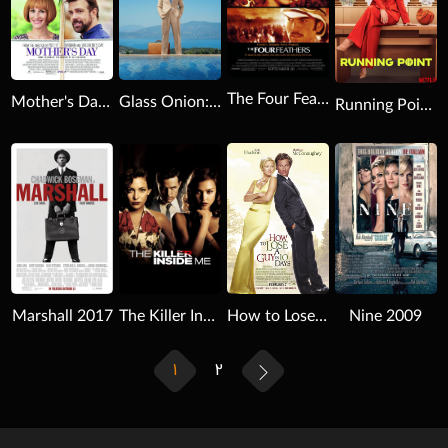
The Four Feathers 2002
Glass Onion: A Knives Out Mystery 2022
Mother's Day 2016
Running Point 2025
Download
Download
Download
The Killer Inside Me 2010
How to Lose a Guy in 10 Days 2003 2003
Nine 2009
Marshall 2017
1
2