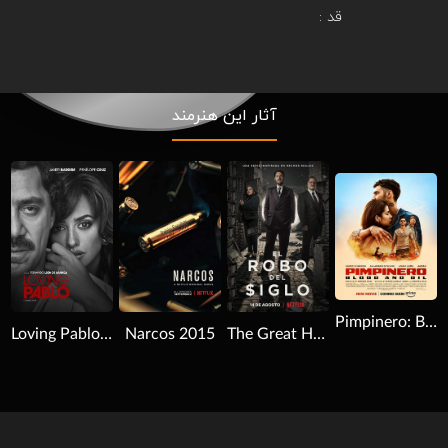
قد :
آثار این هنرمند
Download
Download
Download
Pimpinero: Blood and Oil 2024
The Great Heist 2020
Loving Pablo 2017
Narcos 2015