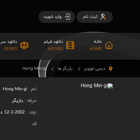
ثبت نام
وارد شوید
خانه
دانلود فیلم
دانلود سری
SERIES
MOVIES
HOME
دیجی موویز
بازیگر ها
Hong Min-gi
نام :
Hong Min-gi
حرفه :
بازیگر
تولد :
در
2002-3-12
قد :