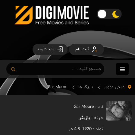
ثبت نام
وارد شوید
دیجی موویز
بازیگر ها
Gar Moore
نام :
Gar Moore
حرفه :
بازیگر
تولد :
در
1920-9-4