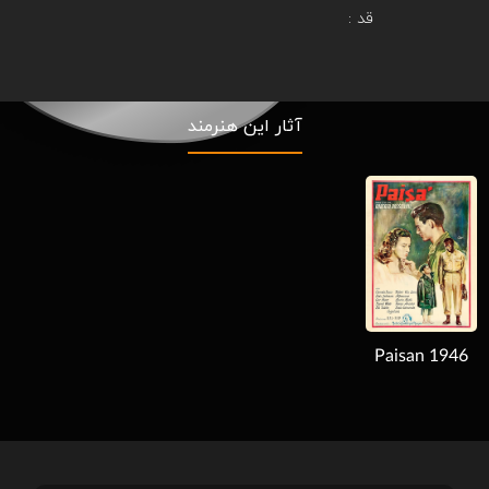
قد :
آثار این هنرمند
Download
Paisan 1946