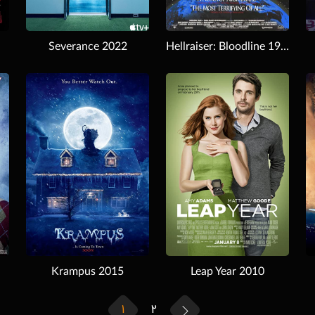
Severance 2022
Hellraiser: Bloodline 1996
Download
Download
Krampus 2015
Leap Year 2010
1
2