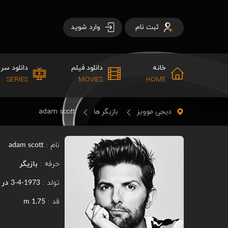
ثبت نام
وارد شوید
خانه
دانلود فیلم
دانلود سری
SERIES
MOVIES
HOME
دیجی موویز
بازیگر ها
adam scott
نام :
adam scott
حرفه :
بازیگر
تولد :
در
1973-4-3
قد :
1.75 m