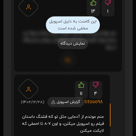
14
1
rozita
(1402/06/02)
این کامنت به دلیل اسپویل
مخفی شده است
من موندم چرا باید تو این شرایط حامله بشه و بچه رو
بدنیا بیاره. قسمت یک اش هیجانش بیشتر و ترسناک
نمایش دیدگاه
تر بود.
11
4
titooo98
گزارش اسپویل
(1402/12/28)
منم موندم از آدمایی مثل تو که قشنگ داستان
فیلم رو اسپویل میکنن، و اون 7-8 تا احمقی که
لایکت میکنن