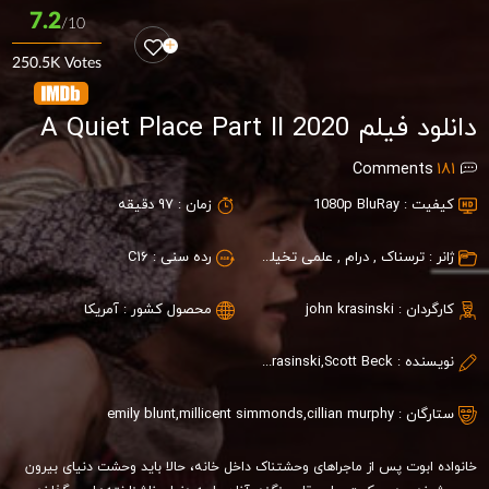
7.2
/10
250.5K Votes
دانلود فیلم A Quiet Place Part II 2020
Comments
181
کیفیت :
1080p BluRay
زمان :
97 دقیقه
ژانر :
ترسناک
,
درام
,
علمی تخیلی
,
هیجان انگیز
رده سنی :
C16
کارگردان :
john krasinski
محصول کشور :
آمریکا
نویسنده :
John Krasinski,Scott Beck
ستارگان :
cillian murphy
,
millicent simmonds
,
emily blunt
خانواده ابوت پس از ماجراهای وحشتناک داخل خانه، حالا باید وحشت دنیای بیرون