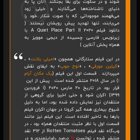
شوند و در سکوت برای بقا بجنگند. آنان پا به
دنیای ناشناخته‌ها می‌گذارند و خیلی زود
می‌فهمند موجوداتی که با صوت شکار خود را
می‌یابند، تنها تهدید پیش رویشان نیستند. (
دانلود فیلم
A Quiet Place Part II 2020
با
زیرنویس فارسی چسبیده از دیجی موویز به
همراه پخش آنلاین )
در این فیلم ستارگانی همچون «
امیلی بلانت
» ،
«
کیلین مورفی
» ، «
نوح جوپ
» به ایفای نقش
میپردازند . قسمت اول این فیلم (
یک مکان آرام
1
) در سال
2018
منتشر شده است . پیش از این
قرار بود در تاریخ
۲۰ مارس ۲۰۲۰
(۱ فروردین
۱۳۹۹) اکران شود و حتی اخیرا برای گروهی از
منتقدان نیز نمایش داده شده بود، اما به دلیل
شیوع بیماری همه گیر کرونا در جهان اکران فیلم
بارها به تاخیر افتاده است. این فیلم نیز مانند
قسمت اول با نظر مثبت منتقدان همراه بود ، در
وب‌گاه نقد فیلم
Rotten Tomatoes
از 312 نقد
منتشر شده ، توانست
91
درصد رضایتمندی و در