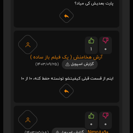
پارت بعدیش کی میاد؟
1
0
آرش هخامنش ( یک فیلم باز ساده )
گزارش اسپویل
(1403/09/25)
اینم از قسمت قبلی کیفیتشو تونسته حفط کنه، 10 از 10
0
0
Nimo8090
گزارش اسپویل
(1403/05/08)