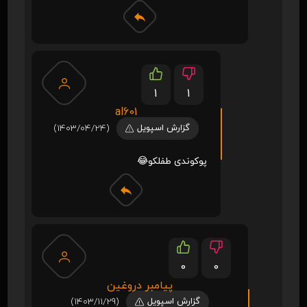
1
1
al601
گزارش اسپویل
(1403/04/24)
پوکوندی طفلکو😂
0
0
پیامبر دروغین
گزارش اسپویل
(1403/11/29)