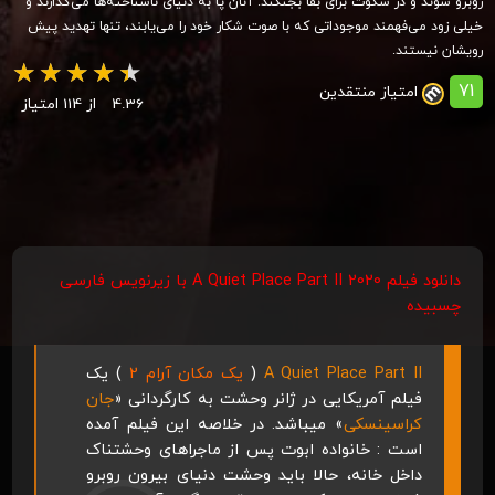
روبرو شوند و در سکوت برای بقا بجنگند. آنان پا به دنیای ناشناخته‌ها می‌گذارند و
خیلی زود می‌فهمند موجوداتی که با صوت شکار خود را می‌یابند، تنها تهدید پیش
رویشان نیستند.
71
امتیاز منتقدین
4.36
از 114 امتیاز
دانلود فیلم A Quiet Place Part II 2020 با زیرنویس فارسی
چسبیده
A Quiet Place Part II
(
یک مکان آرام
2
) یک
فیلم آمریکایی در ژانر وحشت به کارگردانی «
جان
کراسینسکی
» میباشد. در خلاصه این فیلم آمده
است : خانواده ابوت پس از ماجراهای وحشتناک
داخل خانه، حالا باید وحشت دنیای بیرون روبرو