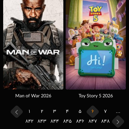
Download
Man of War 2026
Toy Story 5 2026
1
2
3
4
5
6
7
…
842
843
844
845
846
847
848