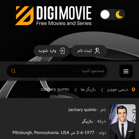
ثبت نام
وارد شوید
دیجی موویز
بازیگر ها
zachary quinto
نام :
zachary quinto
حرفه :
بازیگر
تولد :
در
Pittsburgh, Pennsylvania, USA
1977-6-2