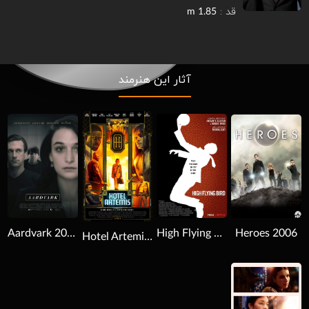
قد :
1.85 m
آثار این هنرمند
Download
Download
Download
Heroes 2006
Aardvark 2017
High Flying Bird 2019
Hotel Artemis 2018
Download