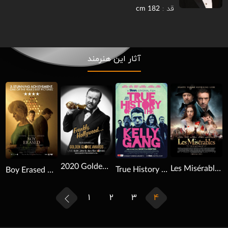
قد :
182 cm
آثار این هنرمند
Download
Download
Download
2020 Golden Globe Awards 2020
Les Misérables 2012
True History of the Kelly Gang 2019
Boy Erased 2018
1
2
3
4