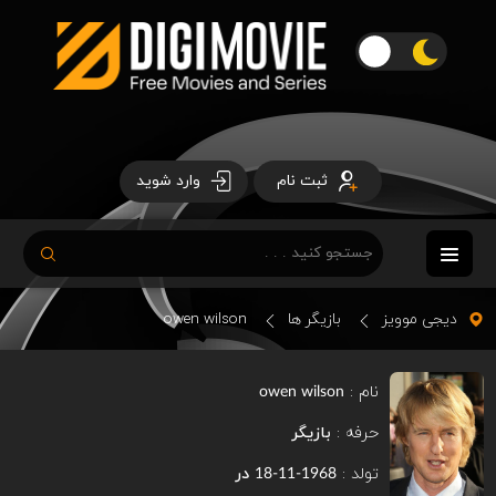
ثبت نام
وارد شوید
دیجی موویز
بازیگر ها
owen wilson
نام :
owen wilson
حرفه :
بازیگر
تولد :
در
1968-11-18