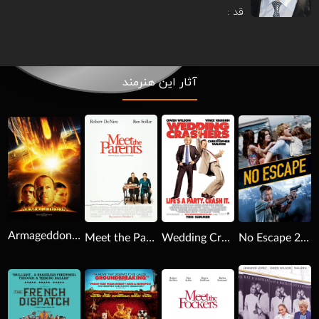
قد :
آثار این هنرمند
Download
Download
Download
Armageddon 1998
No Escape 2015
Wedding Crashers 2005
Meet the Parents 2000
Download
Download
Download