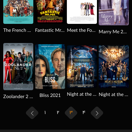
The French Dispatch 2021
Fantastic Mr. Fox 2009
Meet the Fockers 2004
Marry Me 2022
Download
Download
Download
Night at the Museum: Battle of the Smithsonian 2009
Night at the Museum: Secret of the Tomb 2014
Bliss 2021
Zoolander 2 2016
1
2
3
4