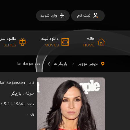
ثبت نام
وارد شوید
خانه
دانلود فیلم
دانلود سری
SERIES
MOVIES
HOME
دیجی موویز
بازیگر ها
famke janssen
نام :
famke janssen
حرفه :
بازیگر
تولد :
در
1964-11-5
قد :