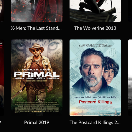
X-Men: The Last Stand 2006
The Wolverine 2013
Download
Download
9
Primal 2019
The Postcard Killings 2020