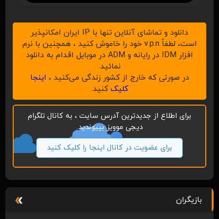
دانلود و تماشای آنلاین تنها با IP ایران امکانپذیر
است، لطفاً v.p.n خود را خاموش کنید ، همچنین با نرم
افزار IDM در رایانه و ADM در موبایل اقدام به دانلود
نمائید.
در صورتی که خارج از کشور زندگی می‌کنید ،
اینجا
کلیک
کنید.
برای اطلاع از جدیدترین آدرس سایت ، به کانال تلگرام
دیجی موویز بپیوندید.
برای عضویت در کانال اینجا را کلیک کنید
بازیگران