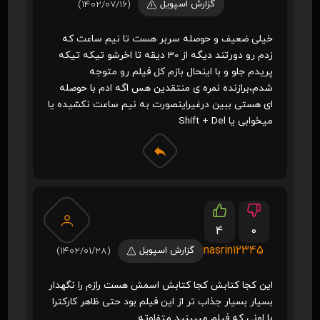
ㅤ ㅤ ㅤ ㅤ ㅤ ㅤ
گزارش اسپویل
(1402/07/16)
خیلی ضعیف و حوصله سربر هست تا نیم ساعت که
زدم رو دورتند دیگه از 30 دیقه تا اخرشو تیکه تیکه
پریدم جلو و با اینحال بازم کل فیلم رو متوجه
شدم،برازنده نمره ی منتقدین هس اگه ادم با حوصله
ای هستی ببین درغیراینصورت به نیم ساعت نکشیده یا
میخوابی یا Shift + Del
4
0
nasrin12345
گزارش اسپویل
(1402/01/28)
این کجا کتابش کجا کتابش اسمش هست رازم را نگهدار
بسیار بسیار جذاب تر از این فیلم بود حتی ظاهر کارکترا
با اونی که فیلم میبینید متفاوته