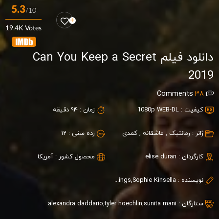
5.3
/10
19.4K Votes
دانلود فیلم Can You Keep a Secret
2019
Comments
38
کیفیت :
1080p WEB-DL
زمان :
94 دقیقه
ژانر :
رمانتیک
,
عاشقانه
,
کمدی
رده سنی :
12
کارگردان :
elise duran
محصول کشور :
آمریکا
نویسنده :
Peter Hutchings,Sophie Kinsella
ستارگان :
sunita mani
,
tyler hoechlin
,
alexandra daddario